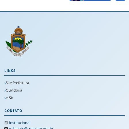
LINKS
Site Prefeitura
Ouvidoria
e-Sic
CONTATO
Institucional
gabinete@coari.am.gov.br